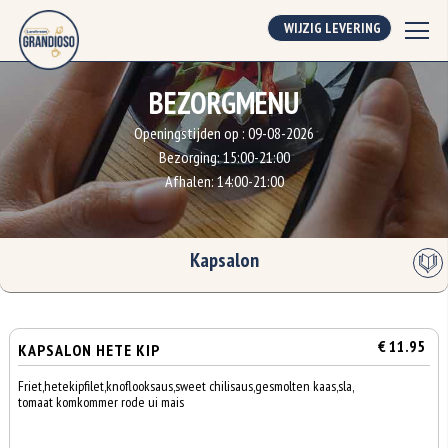
WIJZIG LEVERING
BEZORGMENU
Openingstijden op :
09-08-2026
Bezorging:
15:00-21:00
Afhalen:
14:00-21:00
Kapsalon
€ 11.95
KAPSALON HETE KIP
Friet,hetekipfilet,knoflooksaus,sweet chilisaus,gesmolten kaas,sla,
tomaat komkommer rode ui mais